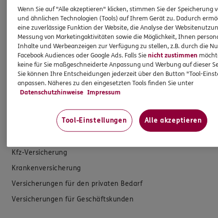
dazu an. Ich biete Beratung an, für die
Wenn Sie auf "Alle akzeptieren" klicken, stimmen Sie der Speicherung 
Versicherungsvermittlung erhalte ich Provision,
und ähnlichen Technologien (Tools) auf Ihrem Gerät zu. Dadurch ermö
ferner sonstige Zuwendungen.
eine zuverlässige Funktion der Website, die Analyse der Websitenutzun
Messung von Marketingaktivitäten sowie die Möglichkeit, Ihnen persona
Inhalte und Werbeanzeigen zur Verfügung zu stellen, z.B. durch die N
Mehr Informationen
Facebook Audiences oder Google Ads. Falls Sie
nicht zustimmen
möchten
keine für Sie maßgeschneiderte Anpassung und Werbung auf dieser Se
Sie können Ihre Entscheidungen jederzeit über den Button "Tool-Eins
anpassen. Näheres zu den eingesetzten Tools finden Sie unter
Datenschutzhinweise
Impressum
Produkte
Tool-Einstellungen
Alle akzeptieren
Zahnversicherungen
Kfz-Versicherung
Krankenversicherung
Versicherungen für den privaten Bedarf
Versicherungen für Geschäftskunden