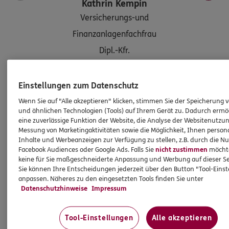
Kathrin
Kempin
Versicherungs-und
Finanzanlagenfachfrau
Dipl.-Kfr.
Einstellungen zum Datenschutz
Tel:
034202 / 53030
Wenn Sie auf "Alle akzeptieren" klicken, stimmen Sie der Speicherung 
kathrin.kempin@ergo.de
und ähnlichen Technologien (Tools) auf Ihrem Gerät zu. Dadurch ermö
Mobil:
0172 / 3755861
eine zuverlässige Funktion der Website, die Analyse der Websitenutzun
Messung von Marketingaktivitäten sowie die Möglichkeit, Ihnen persona
Inhalte und Werbeanzeigen zur Verfügung zu stellen, z.B. durch die N
Facebook Audiences oder Google Ads. Falls Sie
nicht zustimmen
möchten
Damit Sie Ihre Zukunft optimistisch gestalten können:
keine für Sie maßgeschneiderte Anpassung und Werbung auf dieser Se
Sie können Ihre Entscheidungen jederzeit über den Button "Tool-Eins
wir beraten Sie gerne rund um Versicherungen und
anpassen. Näheres zu den eingesetzten Tools finden Sie unter
Vorsorge. Oder treffen Sie uns persönlich
Datenschutzhinweise
Impressum
in Delitzsch, Bitterfelder Str. 45.
Tool-Einstellungen
Alle akzeptieren
So erreichen Sie uns