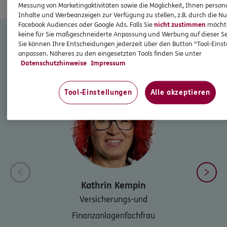
Messung von Marketingaktivitäten sowie die Möglichkeit, Ihnen persona
Inhalte und Werbeanzeigen zur Verfügung zu stellen, z.B. durch die N
NOCH FRAGEN? ICH BIN FÜR SIE DA.
Facebook Audiences oder Google Ads. Falls Sie
nicht zustimmen
möchten
keine für Sie maßgeschneiderte Anpassung und Werbung auf dieser Se
ERGO Versicherung Kathrin Kempin
Sie können Ihre Entscheidungen jederzeit über den Button "Tool-Eins
Delitzsch
anpassen. Näheres zu den eingesetzten Tools finden Sie unter
Datenschutzhinweise
Impressum
Tool-Einstellungen
Alle akzeptieren
Kathrin
Kempin
Versicherungs-und
Finanzanlagenfachfrau