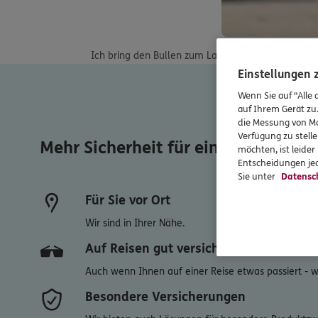
Ich bring den Bullen zum Laufen - mit Strategie, F
Einstellungen
Wenn Sie auf "Alle 
auf Ihrem Gerät zu
die Messung von Ma
Verfügung zu stelle
Mehr Sicherheit für ein sorgenfreie
möchten, ist leide
Entscheidungen jed
Sie unter
Datensc
Für Sie vor Ort
Wir sind in Ihrer Nähe.
Auf Reisen gut versichert
Auch wenn Ihnen auf einer Reise etwas passiert - wir
Besondere Versicherungen