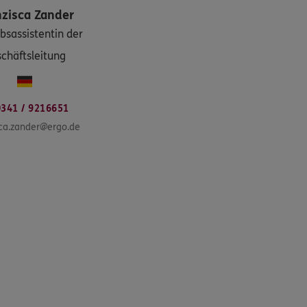
nzisca
Zander
ebsassistentin der
chäftsleitung
0341 / 9216651
sca.zander@ergo.de