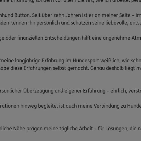
ne Erfahrung, sondern vor allem die Art, wie ich arbeite: per
hund Button. Seit über zehn Jahren ist er an meiner Seite – im 
n kennen ihn persönlich und schätzen seine liebevolle, entsp
ge oder finanziellen Entscheidungen hilft eine angenehme Atm
meine langjährige Erfahrung im Hundesport weiß ich, wie schnel
be diese Erfahrungen selbst gemacht. Genau deshalb liegt mir 
ersönlicher Überzeugung und eigener Erfahrung – ehrlich, verstä
tionen hinweg begleite, ist auch meine Verbindung zu Hunden 
nliche Nähe prägen meine tägliche Arbeit – für Lösungen, die 