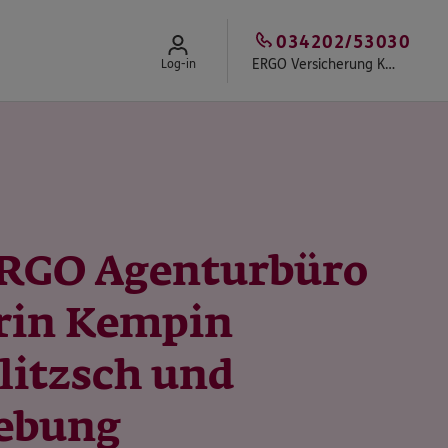
034202/53030
ERGO Versicherung Kathrin Kempin Delitzsch
Log-in
ERGO Agenturbüro
rin Kempin
litzsch und
ebung