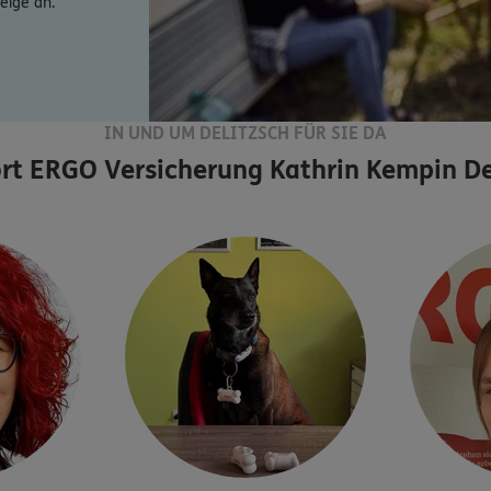
eige an.
IN UND UM DELITZSCH FÜR SIE DA
rt
ERGO Versicherung Kathrin Kempin De