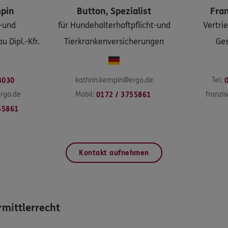
pin
Button,
Spezialist
Fra
-und
für Hundehalterhaftpflicht-und
Vertri
 Dipl.-Kfr.
Tierkrankenversicherungen
Ges
kathrin.kempin@ergo.de
Tel:
3030
rgo.de
Mobil:
franzi
0172 / 3755861
55861
Kontakt aufnehmen
mittlerrecht