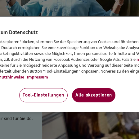
onds und Weitblick.
 zum Datenschutz
akzeptieren" klicken, stimmen Sie der Speicherung von Cookies und ähnlichen
. Dadurch ermöglichen Sie eine zuverlässige Funktion der Website, die Analy
rketingaktivitäten sowie die Möglichkeit, Ihnen personalisierte Inhalte und
n, z.B. durch die Nutzung von Facebook Audiences oder Google Ads. Falls Sie
n
s Leben
r keine für Sie maßgeschneiderte Anpassung und Werbung auf dieser Seite mö
erzeit über den Button "Tool-Einstellungen" anpassen. Näheres zu den einge
hutzhinweise
Impressum
Tool-Einstellungen
Alle akzeptieren
 sind für Sie da.