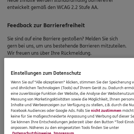
Neue Inhalte werden standardmäßig barrierefrei
entwickelt gemäß den WCAG 2.2 Stufe AA.
Feedback zur Barrierefreiheit
Sie sind auf eine Barriere gestoßen? Melden Sie sich
gern bei uns, um uns bestehende Barrieren mitzuteilen.
Wir freuen uns über Ihre Rückmeldung.
So melden Sie eine Barriere:
Einstellungen zum Datenschutz
Bitte teilen Sie mit,
auf welcher Webseite
Sie auf
Wenn Sie auf "Alle akzeptieren" klicken, stimmen Sie der Speicherung 
eine Barriere gestoßen sind. Kopieren Sie hierzu
und ähnlichen Technologien (Tools) auf Ihrem Gerät zu. Dadurch ermö
den Link aus der Adresszeile Ihres Browsers.
eine zuverlässige Funktion der Website, die Analyse der Websitenutzun
Messung von Marketingaktivitäten sowie die Möglichkeit, Ihnen persona
Schicken Sie den
Link zusammen mit einem
Inhalte und Werbeanzeigen zur Verfügung zu stellen, z.B. durch die N
Hinweis auf den Text oder Service
, der Ihnen
Facebook Audiences oder Google Ads. Falls Sie
nicht zustimmen
möchten
Schwierigkeiten bereitet hat, an:
keine für Sie maßgeschneiderte Anpassung und Werbung auf dieser Se
Sie können Ihre Entscheidungen jederzeit über den Button "Tool-Eins
barriere.melden@ergo.de
anpassen. Näheres zu den eingesetzten Tools finden Sie unter
Bitte senden Sie an diese E-Mail-Adresse nur
Datenschutzhinweise
Impressum