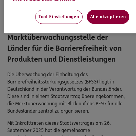
Anmerkungen zum Thema „Barrierefreiheit“
und
keine Daten oder Informationen zu Ihrem
Tool-Einstellungen
Alle akzeptieren
persönlichen Versicherungsschutz.
Marktüberwachungsstelle der
Länder für die Barrierefreiheit von
Produkten und Dienstleistungen
Die Überwachung der Einhaltung des
Barrierefreiheitsstärkungsgesetzes (BFSG) liegt in
Deutschland in der Verantwortung der Bundesländer.
Diese sind in einem Staatsvertrag übereingekommen,
die Marktüberwachung mit Blick auf das BFSG für alle
Bundesländer zentral zu organisieren.
Mit Inkrafttreten dieses Staatsvertrages am 26.
September 2025 hat die gemeinsame