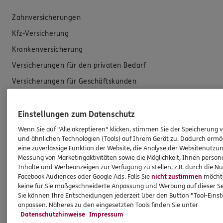
Zahnversicherungen
Kfz-Versicherung
Krankenversicherung
Versicherungen für den privaten Bedarf
Versicherungen für Geschäftskunden
Hilfe & Services
Einstellungen zum Datenschutz
Wenn Sie auf "Alle akzeptieren" klicken, stimmen Sie der Speicherung 
E-Mail schreiben
und ähnlichen Technologien (Tools) auf Ihrem Gerät zu. Dadurch ermö
eine zuverlässige Funktion der Website, die Analyse der Websitenutzun
Schaden melden
Messung von Marketingaktivitäten sowie die Möglichkeit, Ihnen persona
Erstkontaktinformationen
Inhalte und Werbeanzeigen zur Verfügung zu stellen, z.B. durch die N
Facebook Audiences oder Google Ads. Falls Sie
nicht zustimmen
möchten
EU-Offenlegungsvereinbarung
keine für Sie maßgeschneiderte Anpassung und Werbung auf dieser Se
Sie können Ihre Entscheidungen jederzeit über den Button "Tool-Eins
Datenverarbeitung
anpassen. Näheres zu den eingesetzten Tools finden Sie unter
Datenschutzhinweise
Impressum
Das könnte Sie auch interessieren