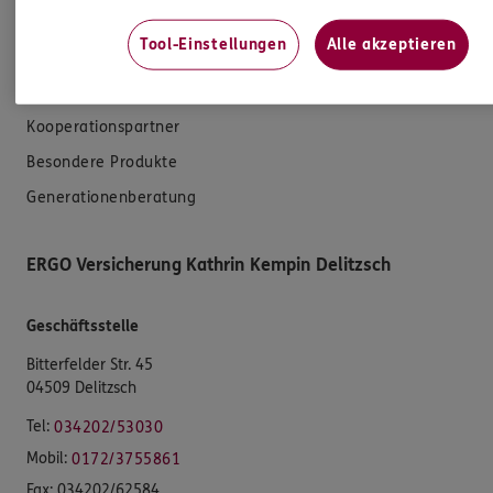
Tool-Einstellungen
Alle akzeptieren
Unsere Agentur
Standorte
Kooperationspartner
Besondere Produkte
Generationenberatung
ERGO Versicherung Kathrin Kempin Delitzsch
Geschäftsstelle
Bitterfelder Str. 45
04509 Delitzsch
Tel:
034202/53030
Mobil:
0172/3755861
Fax:
034202/62584